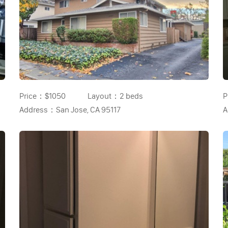
Price：
$1050
Layout：
2 beds
P
Address：
San Jose, CA 95117
A