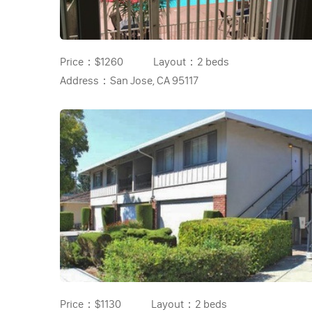
Price：
$1260
Layout：
2 beds
Address：
San Jose, CA 95117
Price：
$1130
Layout：
2 beds