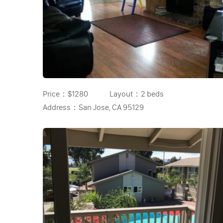
Price：
$1280
Layout：
2 beds
Address：
San Jose, CA 95129