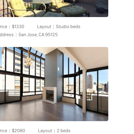
rice：
$1330
Layout：
Studio beds
ddress：
San Jose, CA 95125
rice：
$2080
Layout：
2 beds