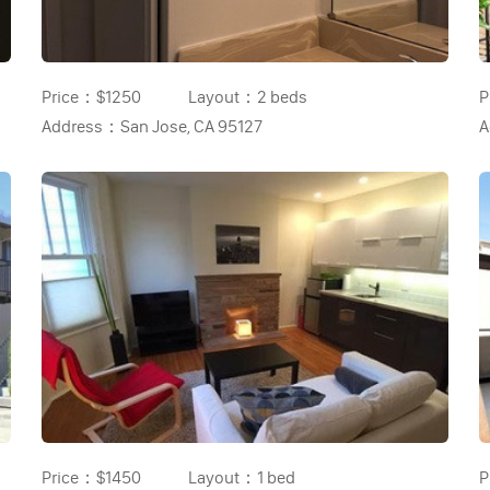
Price：
$1250
Layout：
2 beds
P
Address：
San Jose, CA 95127
A
Price：
$1450
Layout：
1 bed
P