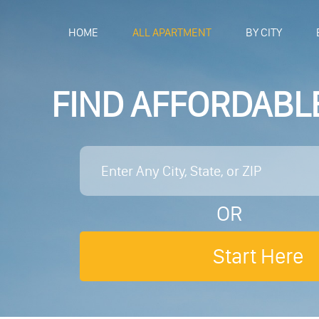
HOME
ALL APARTMENT
BY CITY
FIND AFFORDABL
OR
Start Here