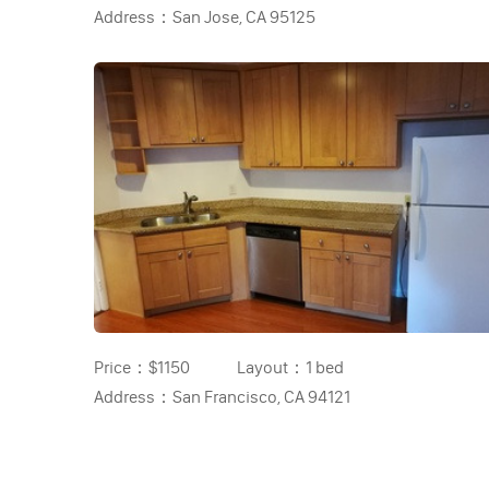
Address：
San Jose, CA 95125
Price：
$1150
Layout：
1 bed
Address：
San Francisco, CA 94121