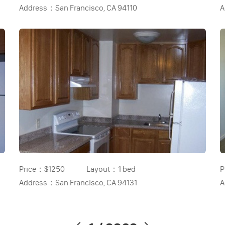
Address：
San Francisco, CA 94110
A
Price：
$1250
Layout：
1 bed
P
Address：
San Francisco, CA 94131
A