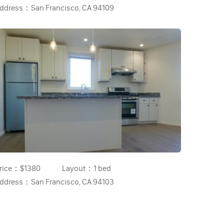
ddress：
San Francisco, CA 94109
rice：
$1380
Layout：
1 bed
ddress：
San Francisco, CA 94103