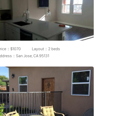
rice：
$1070
Layout：
2 beds
ddress：
San Jose, CA 95131