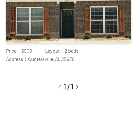
Price：
$900
Layout：
2 beds
Address：
Guntersville, AL 35976
1
/
1