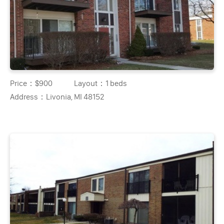
Price：
$900
Layout：
1 beds
Address：
Livonia, MI 48152