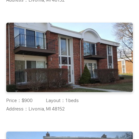
Price：
$900
Layout：
1 beds
Address：
Livonia, MI 48152