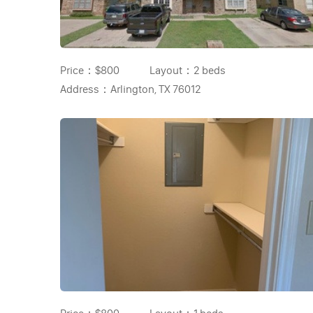
Price：
$800
Layout：
2 beds
Address：
Arlington, TX 76012