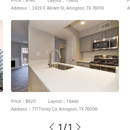
Price：
$740
Layout：
1 beds
P
Address：
2420 E Abram St, Arlington, TX 76010
A
Price：
$920
Layout：
1 beds
Address：
711 Trinity Cir, Arlington, TX 76006
1
/
1