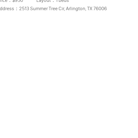
rice：
$950
Layout：
1 beds
ddress：
2513 Summer Tree Cir, Arlington, TX 76006