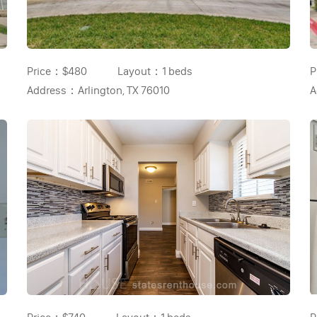
Price：
$480
Layout：
1 beds
P
Address：
Arlington, TX 76010
A