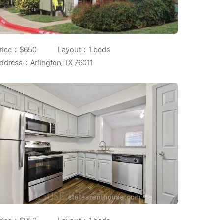
rice：
$650
Layout：
1 beds
ddress：
Arlington, TX 76011