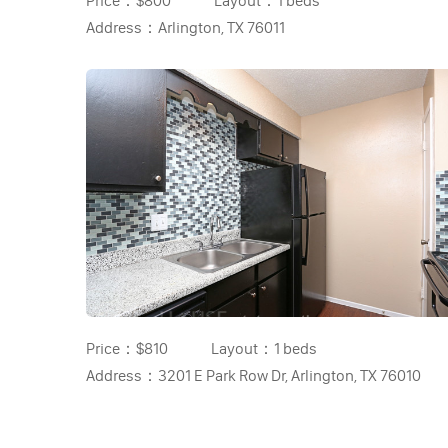
Price：
$800
Layout：
1 beds
Address：
Arlington, TX 76011
Price：
$810
Layout：
1 beds
Address：
3201 E Park Row Dr, Arlington, TX 76010