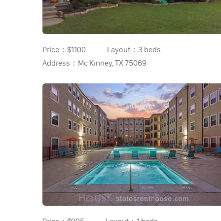
Price：
$1100
Layout：
3 beds
Address：
Mc Kinney, TX 75069