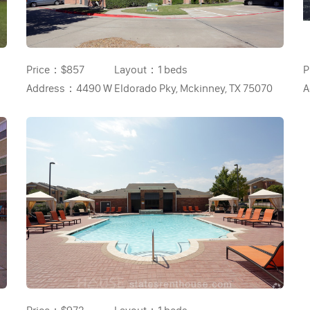
Price：
$857
Layout：
1 beds
P
Address：
4490 W Eldorado Pky, Mckinney, TX 75070
A