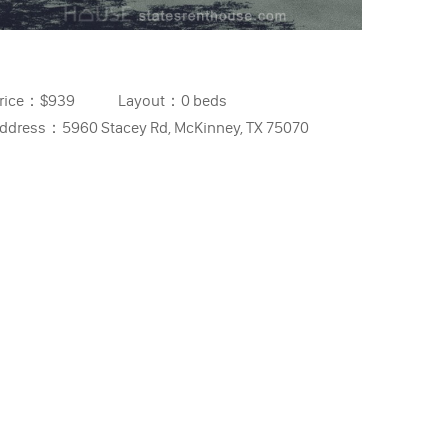
rice：
$939
Layout：
0 beds
ddress：
5960 Stacey Rd, McKinney, TX 75070