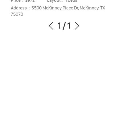
Price：
$972
Layout：
1 beds
Address：
5500 McKinney Place Dr, McKinney, TX
75070
1
/
1