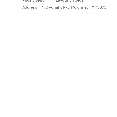
Price：
$995
Layout：
1 beds
Address：
470 Adriatic Pky, McKinney, TX 75070