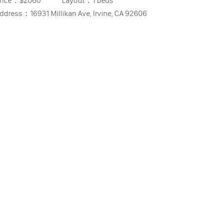
rice：
$2060
Layout：
1 beds
ddress：
16931 Millikan Ave, Irvine, CA 92606