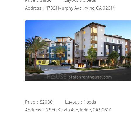
Price：
$1930
Layout：
0 beds
Address：
17321 Murphy Ave, Irvine, CA 92614
Price：
$2030
Layout：
1 beds
Address：
2850 Kelvin Ave, Irvine, CA 92614